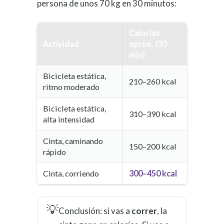
persona de unos 70 kg en 30 minutos:
Calorías
Actividad
aprox. (30
min)
Bicicleta estática,
210–260 kcal
ritmo moderado
Bicicleta estática,
310–390 kcal
alta intensidad
Cinta, caminando
150–200 kcal
rápido
Cinta, corriendo
300–450 kcal
💡
Conclusión: si vas a
correr
, la