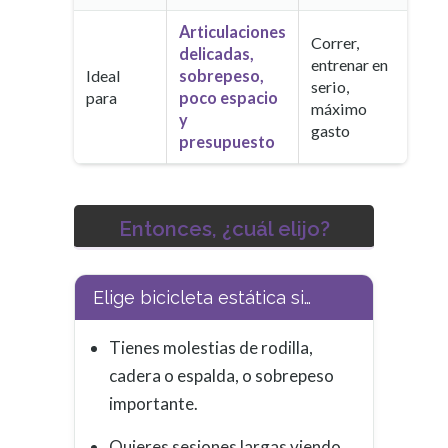
Articulaciones
Correr,
delicadas,
entrenar en
Ideal
sobrepeso,
serio,
para
poco espacio
máximo
y
gasto
presupuesto
Entonces, ¿cuál elijo?
Elige bicicleta estática si…
Tienes molestias de rodilla,
cadera o espalda, o sobrepeso
importante.
Quieres sesiones largas viendo