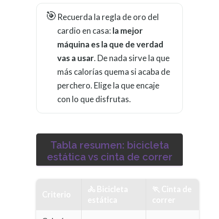
🎯
Recuerda la regla de oro del
cardio en casa:
la mejor
máquina es la que de verdad
vas a usar
. De nada sirve la que
más calorías quema si acaba de
perchero. Elige la que encaje
con lo que disfrutas.
Tabla resumen: bicicleta
estática vs cinta de correr
🚴 Bicicleta
🏃 Cinta de
Criterio
estática
correr