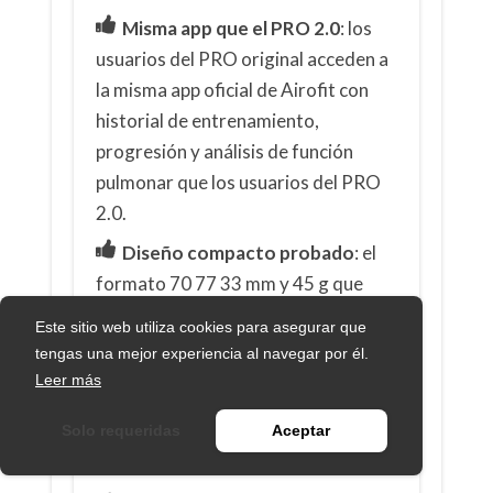
Misma app que el PRO 2.0
: los
usuarios del PRO original acceden a
la misma app oficial de Airofit con
historial de entrenamiento,
progresión y análisis de función
pulmonar que los usuarios del PRO
2.0.
Diseño compacto probado
: el
formato 70 77 33 mm y 45 g que
define la gama Airofit está presente
Este sitio web utiliza cookies para asegurar que
desde la primera generación, con la
tengas una mejor experiencia al navegar por él.
misma ergonomía y facilidad de uso
Leer más
que sus sucesores.
Solo requeridas
Aceptar
CONTRAS