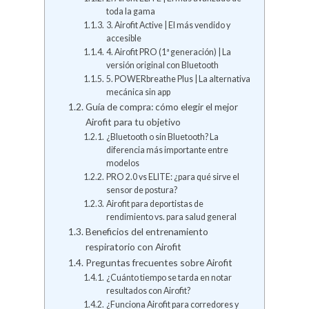
toda la gama
3. Airofit Active | El más vendido y
accesible
4. Airofit PRO (1ª generación) | La
versión original con Bluetooth
5. POWERbreathe Plus | La alternativa
mecánica sin app
Guía de compra: cómo elegir el mejor
Airofit para tu objetivo
¿Bluetooth o sin Bluetooth? La
diferencia más importante entre
modelos
PRO 2.0 vs ELITE: ¿para qué sirve el
sensor de postura?
Airofit para deportistas de
rendimiento vs. para salud general
Beneficios del entrenamiento
respiratorio con Airofit
Preguntas frecuentes sobre Airofit
¿Cuánto tiempo se tarda en notar
resultados con Airofit?
¿Funciona Airofit para corredores y